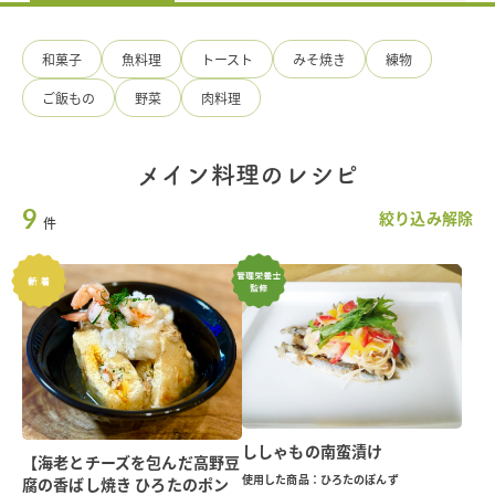
味
料
の
和菓子
魚料理
トースト
みそ焼き
練物
手
造
ご飯もの
野菜
肉料理
り
ひ
ろ
た
メイン料理のレシピ
食
9
品
絞り込み解除
件
ししゃもの南蛮漬け
【海老とチーズを包んだ高野豆
使用した商品：ひろたのぽんず
腐の香ばし焼き ひろたのポン