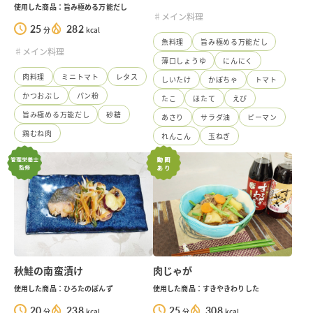
使用した商品：旨み極める万能だし
♯メイン料理
25
282
分
kcal
魚料理
旨み極める万能だし
♯メイン料理
薄口しょうゆ
にんにく
肉料理
ミニトマト
レタス
しいたけ
かぼちゃ
トマト
かつおぶし
パン粉
たこ
ほたて
えび
旨み極める万能だし
砂糖
あさり
サラダ油
ピーマン
鶏むね肉
れんこん
玉ねぎ
秋鮭の南蛮漬け
肉じゃが
使用した商品：ひろたのぽんず
使用した商品：すきやきわりした
20
238
25
308
分
kcal
分
kcal