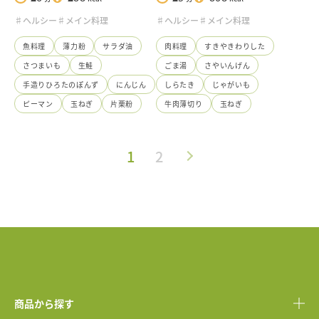
♯ヘルシー
♯メイン料理
♯ヘルシー
♯メイン料理
魚料理
薄力粉
サラダ油
肉料理
すきやきわりした
さつまいも
生鮭
ごま湯
さやいんげん
手造りひろたのぽんず
にんじん
しらたき
じゃがいも
ピーマン
玉ねぎ
片栗粉
牛肉薄切り
玉ねぎ
1
2
商品から探す