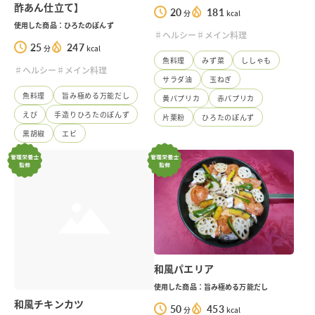
酢あん仕立て】
20
181
分
kcal
使用した商品：ひろたのぽんず
♯ヘルシー
♯メイン料理
25
247
分
kcal
魚料理
みず菜
ししゃも
♯ヘルシー
♯メイン料理
サラダ油
玉ねぎ
魚料理
旨み極める万能だし
黄パプリカ
赤パプリカ
えび
手造りひろたのぽんず
片栗粉
ひろたのぽんず
黒胡椒
エビ
和風パエリア
使用した商品：旨み極める万能だし
和風チキンカツ
50
453
分
kcal