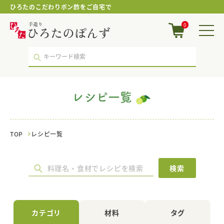
ひろたのこだわりポン酢をご自宅で
メ
0
イ
ン
料
理
｜
レ
シ
レシピ一覧
ピ
一
覧
｜
TOP
レシピ一覧
ポ
ン
酢・
鍋
検索
つ
ゆ・
国
産
カテゴリ
材料
タグ
調