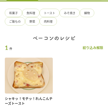
料
の
手
和菓子
魚料理
トースト
みそ焼き
練物
造
り
ご飯もの
野菜
肉料理
ひ
ろ
た
食
ベーコンのレシピ
品
1
絞り込み解除
件
シャキッ！モチッ！れんこんチ
ーズトースト