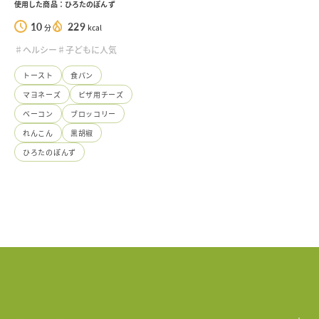
使用した商品：ひろたのぽんず
10
229
分
kcal
♯ヘルシー
♯子どもに人気
トースト
食パン
マヨネーズ
ピザ用チーズ
ベーコン
ブロッコリー
れんこん
黒胡椒
ひろたのぽんず