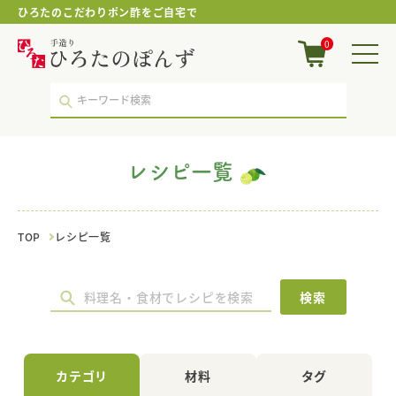
ひろたのこだわりポン酢をご自宅で
ベ
0
ー
コ
ン
｜
レ
シ
ピ
レシピ一覧
一
覧
｜
ポ
TOP
レシピ一覧
ン
酢・
鍋
つ
検索
ゆ・
国
産
調
カテゴリ
材料
タグ
味