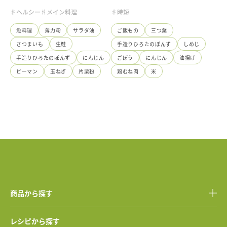
♯ヘルシー
♯メイン料理
♯時短
魚料理
薄力粉
サラダ油
ご飯もの
三つ葉
さつまいも
生鮭
手造りひろたのぽんず
しめじ
手造りひろたのぽんず
にんじん
ごぼう
にんじん
油揚げ
ピーマン
玉ねぎ
片栗粉
鶏むね肉
米
商品から探す
レシピから探す