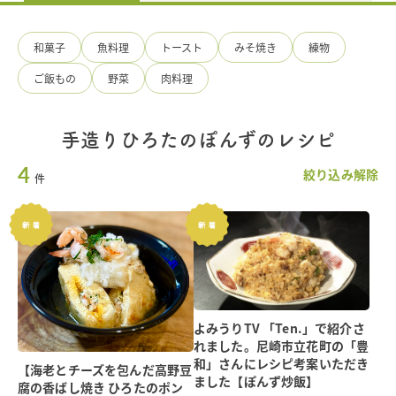
つ
ゆ・
国
和菓子
魚料理
トースト
みそ焼き
練物
産
調
ご飯もの
野菜
肉料理
味
料
の
手
手造りひろたのぽんずのレシピ
造
4
り
絞り込み解除
件
ひ
ろ
た
食
品
よみうりTV 「Ten.」で紹介さ
れました。尼崎市立花町の「豊
和」さんにレシピ考案いただき
【海老とチーズを包んだ高野豆
ました【ぽんず炒飯】
腐の香ばし焼き ひろたのポン