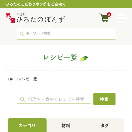
ひろたのこだわりポン酢をご自宅で
手
0
造
り
ひ
ろ
た
の
ぽ
レシピ一覧
ん
ず
｜
レ
TOP
レシピ一覧
シ
ピ
一
覧
検索
｜
ポ
ン
酢・
カテゴリ
材料
タグ
鍋