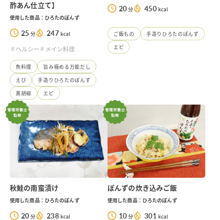
酢あん仕立て】
20
450
分
kcal
使用した商品：ひろたのぽんず
25
247
分
kcal
ご飯もの
手造りひろたのぽんず
エビ
♯ヘルシー
♯メイン料理
魚料理
旨み極める万能だし
えび
手造りひろたのぽんず
黒胡椒
エビ
秋鮭の南蛮漬け
ぽんずの炊き込みご飯
使用した商品：ひろたのぽんず
使用した商品：ひろたのぽんず
20
238
10
301
分
kcal
分
kcal