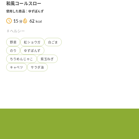
和風コールスロー
使用した商品：ゆずぽんず
15
62
分
kcal
♯ヘルシー
野菜
紅ショウガ
白ごま
のり
ゆずぽんず
ちりめんじゃこ
紫玉ねぎ
キャベツ
サラダ油