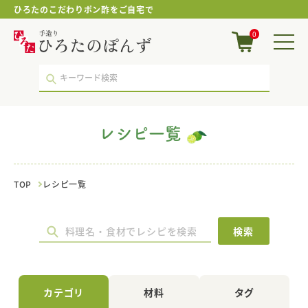
ひろたのこだわりポン酢をご自宅で
の
0
り
｜
レ
シ
ピ
一
覧
レシピ一覧
｜
ポ
ン
酢・
TOP
レシピ一覧
鍋
つ
ゆ・
国
検索
産
調
味
料
カテゴリ
材料
タグ
の