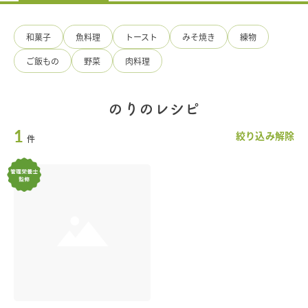
手
造
り
和菓子
魚料理
トースト
みそ焼き
練物
ひ
ろ
ご飯もの
野菜
肉料理
た
食
品
のりのレシピ
1
絞り込み解除
件