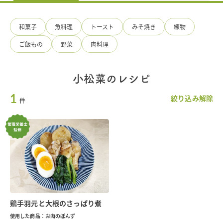
の
手
造
和菓子
魚料理
トースト
みそ焼き
練物
り
ひ
ご飯もの
野菜
肉料理
ろ
た
食
品
小松菜のレシピ
1
絞り込み解除
件
鶏手羽元と大根のさっぱり煮
使用した商品：お肉のぽんず