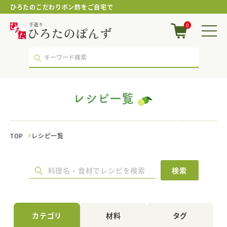
ひろたのこだわりポン酢をご自宅で
小
0
松
菜
｜
レ
シ
ピ
一
レシピ一覧
覧
｜
ポ
ン
TOP
レシピ一覧
酢・
鍋
つ
ゆ・
検索
国
産
調
味
カテゴリ
材料
タグ
料