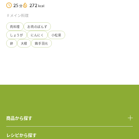
25
272
分
kcal
♯メイン料理
肉料理
お肉のぽんず
しょうが
にんにく
小松菜
卵
大根
鶏手羽元
商品から探す
レシピから探す