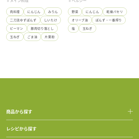
♯メイン料理
♯ヘルシー
肉料理
にんじん
みりん
野菜
にんじん
乾燥パセリ
二刀流ゆずぽんず
しいたけ
オリーブ油
ぽんず・一番搾り
ピーマン
豚肉切り落とし
塩
玉ねぎ
玉ねぎ
ごま油
片栗粉
商品から探す
レシピから探す