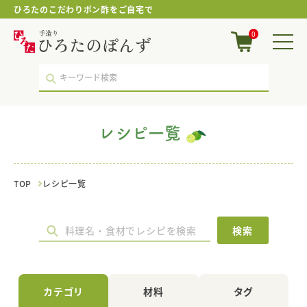
ひろたのこだわりポン酢をご自宅で
に
0
ん
じ
ん
｜
レ
シ
ピ
レシピ一覧
一
覧
｜
ポ
TOP
レシピ一覧
ン
酢・
鍋
つ
検索
ゆ・
国
産
調
カテゴリ
材料
タグ
味