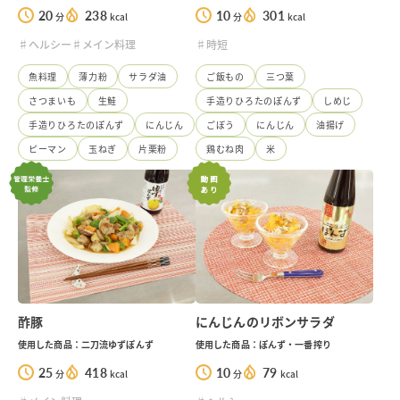
20
238
10
301
分
kcal
分
kcal
♯ヘルシー
♯メイン料理
♯時短
魚料理
薄力粉
サラダ油
ご飯もの
三つ葉
さつまいも
生鮭
手造りひろたのぽんず
しめじ
手造りひろたのぽんず
にんじん
ごぼう
にんじん
油揚げ
ピーマン
玉ねぎ
片栗粉
鶏むね肉
米
酢豚
にんじんのリボンサラダ
使用した商品：二刀流ゆずぽんず
使用した商品：ぽんず・一番搾り
25
418
10
79
分
kcal
分
kcal