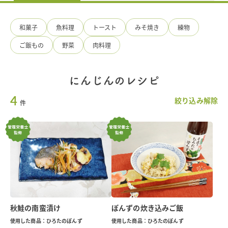
料
の
手
和菓子
魚料理
トースト
みそ焼き
練物
造
り
ご飯もの
野菜
肉料理
ひ
ろ
た
食
にんじんのレシピ
品
4
絞り込み解除
件
秋鮭の南蛮漬け
ぽんずの炊き込みご飯
使用した商品：ひろたのぽんず
使用した商品：ひろたのぽんず