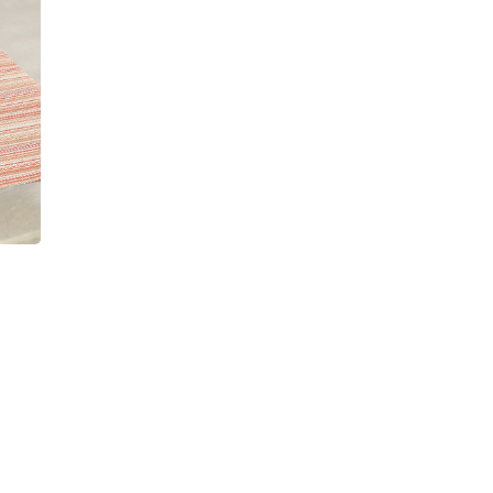
マヨネーズ
グリーンリーフ
ツナ缶
ベビーチーズ
きゅうり
砂糖
オリーブオイル
酢
ごはん（
ず仕立て
日本酒
ごま油
片栗粉
はんぺん
エ
んず
ミックスナッツ
しょうが
ハム
デコポン
オリーブオイル
塩・こしょう
ピザ用チーズ
餃子
ず
しょうが
にんにく
小松菜
卵
大根