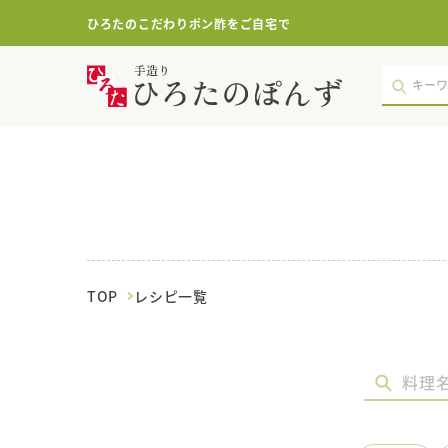
ひろたのこだわりポン酢をご自宅で
し
い
た
け
｜
レ
シ
ピ
一
覧
｜
ポ
TOP
レシピ一覧
ン
酢・
鍋
つ
ゆ・
国
産
調