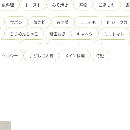
魚料理
トースト
みそ焼き
練物
ご飯もの
野
食パン
薄力粉
みず菜
ししゃも
紅ショウガ
ちりめんじゃこ
紫玉ねぎ
キャベツ
ミニトマト
絹豆腐
だんご粉
旨み極める万能だし
薄口しょうゆ
ヘルシー
子どもに人気
メイン料理
時短
トマト
たこ
ほたて
えび
あさり
ぽんず
芋
サラダ油
さつまいも
生鮭
すきやきわりした
じゃがいも
牛肉薄切り
三つ葉
手造りひろたのぽん
油揚げ
鶏むね肉
米
みりん
二刀流ゆずぽんず
とし
乾燥パセリ
オリーブ油
ぽんず・一番搾り
塩
ズ
ベーコン
ブロッコリー
れんこん
ケッパー
みそ
ひろたの国産はちみつ入すきやきわりした
くるみ