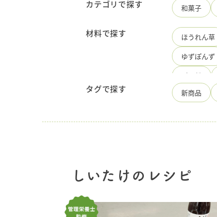
味
カテゴリで探す
和菓子
料
の
手
材料で探す
ほうれん草
造
り
ゆずぽんず
ひ
ろ
た
パン粉
食
タグで探す
新商品
品
かぼちゃ
酢
長
しらたき
にんじん
豚肉切り落
しいたけのレシピ
ピザ用チー
白ワイン