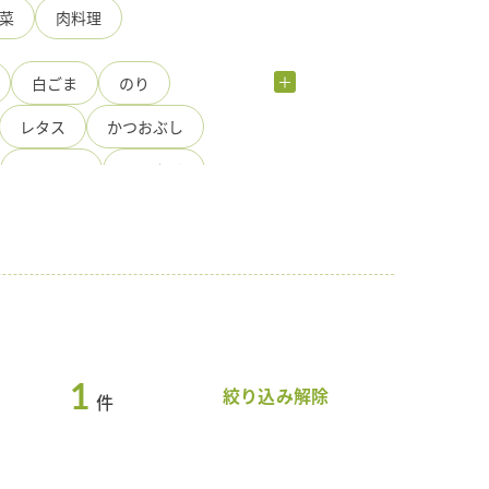
菜
肉料理
白ごま
のり
レタス
かつおぶし
にんにく
しいたけ
一番搾り
クコの実
砂糖
ごま湯
さやいんげん
ず
しめじ
ごぼう
しいたけ
ピーマン
1
マヨネーズ
絞り込み解除
件
黒胡椒
レモン
日本酒
玉ねぎ
鶏もも肉