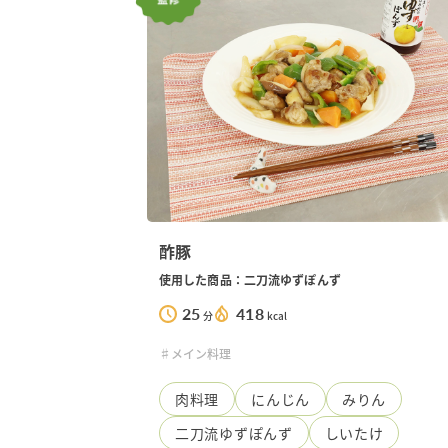
柚子胡椒
赤パプリカ
ぽんず・ゆ
ひろたのぽ
ゆずぽんず
お肉のぽん
酢豚
使用した商品：二刀流ゆずぽんず
25
418
分
kcal
♯メイン料理
肉料理
にんじん
みりん
二刀流ゆずぽんず
しいたけ