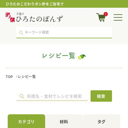
ひろたのこだわりポン酢をご自宅で
ハ
0
ム
｜
レ
シ
ピ
一
覧
レシピ一覧
｜
ポ
ン
酢・
TOP
レシピ一覧
鍋
つ
ゆ・
国
検索
産
調
味
料
カテゴリ
材料
タグ
の