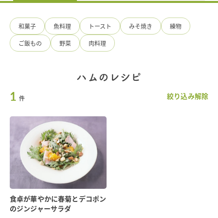
手
造
り
和菓子
魚料理
トースト
みそ焼き
練物
ひ
ろ
ご飯もの
野菜
肉料理
た
食
品
ハムのレシピ
1
絞り込み解除
件
食卓が華やかに春菊とデコポン
のジンジャーサラダ