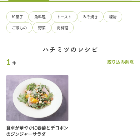
料
の
手
和菓子
魚料理
トースト
みそ焼き
練物
造
り
ご飯もの
野菜
肉料理
ひ
ろ
た
食
ハチミツのレシピ
品
1
絞り込み解除
件
食卓が華やかに春菊とデコポン
のジンジャーサラダ