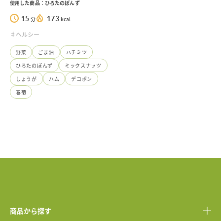
使用した商品：ひろたのぽんず
15
173
分
kcal
♯ヘルシー
野菜
ごま油
ハチミツ
ひろたのぽんず
ミックスナッツ
しょうが
ハム
デコポン
春菊
商品から探す