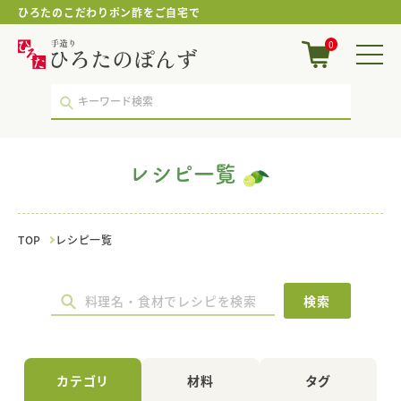
ひろたのこだわりポン酢をご自宅で
ハ
0
チ
ミ
ツ
｜
レ
シ
ピ
レシピ一覧
一
覧
｜
ポ
TOP
レシピ一覧
ン
酢・
鍋
つ
検索
ゆ・
国
産
調
カテゴリ
材料
タグ
味