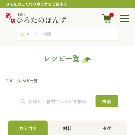
ひろたのこだわりポン酢をご自宅で
ぽ
0
ん
ず・
ゆ
ず
仕
立
て
レシピ一覧
｜
レ
シ
ピ
TOP
レシピ一覧
一
覧
｜
ポ
検索
ン
酢・
鍋
つ
カテゴリ
材料
タグ
ゆ・