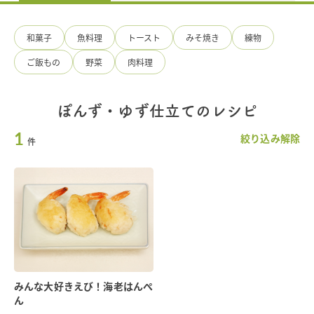
国
産
調
和菓子
魚料理
トースト
みそ焼き
練物
味
料
ご飯もの
野菜
肉料理
の
手
造
り
ぽんず・ゆず仕立てのレシピ
ひ
1
ろ
絞り込み解除
件
た
食
品
みんな大好きえび！海老はんぺ
ん