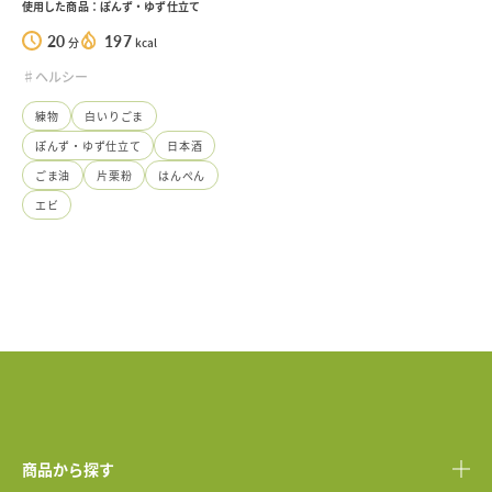
使用した商品：ぽんず・ゆず仕立て
20
197
分
kcal
♯ヘルシー
練物
白いりごま
ぽんず・ゆず仕立て
日本酒
ごま油
片栗粉
はんぺん
エビ
商品から探す