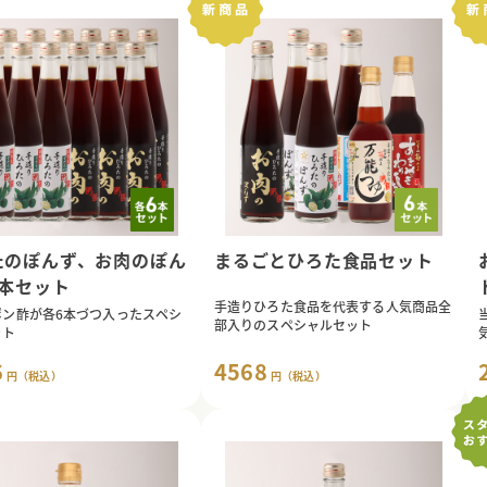
たのぽんず、お肉のぽん
まるごとひろた食品セット
6本セット
手造りひろた食品を代表する人気商品全
ポン酢が各6本づつ入ったスペシ
部入りのスペシャルセット
ット
6
4568
円（税込）
円（税込）