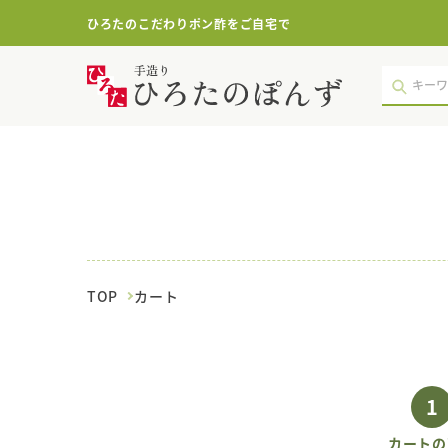
ひろたのこだわりポン酢をご自宅で
現
在
の
カ
ゴ
の
中
｜
ポ
ン
酢・
鍋
TOP
カート
つ
ゆ・
国
産
調
味
1
料
の
カートの