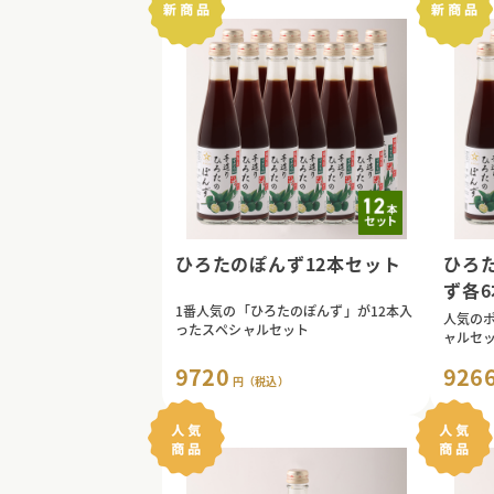
ひろたのぽんず12本セット
ひろ
ず各
1番人気の「ひろたのぽんず」が12本入
人気の
ったスペシャルセット
ャルセ
9720
926
円（税込）