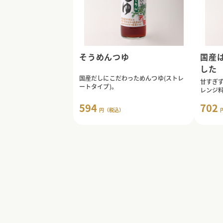
そうめんつゆ
国産
した
国産だしにこだわっためんつゆ(ストレ
甘すぎ
ートタイプ)。
レンジ
594
702
円（税込）