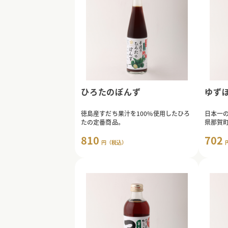
ひろたのぽんず
ゆず
徳島産すだち果汁を100%使用したひろ
日本一
たの定番商品。
県那賀
たこだ
810
702
円（税込）