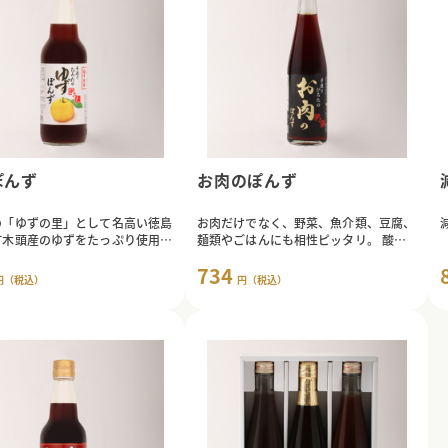
ぽんず
お肉のぽんず
の「ゆずの里」として名高い徳島
お肉だけでなく、野菜、魚介類、豆腐、
町木頭産のゆずをたっぷり使用し
麺類やごはんにも相性ピッタリ。 酸味
わりぽんず。
は、穏やかです。
734
円（税込）
円（税込）