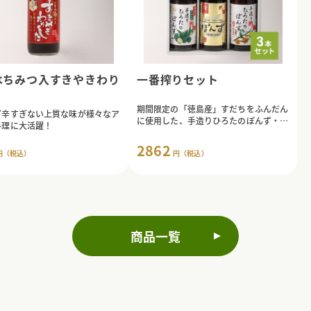
はちみつ入すきやきわり
一番搾りセット
期間限定の「徳島産」すだちをふんだん
ず辛すぎない上質な味が様々なア
に使用した、手造りひろたのぽんず・一
料理に大活躍！
番搾り入りのこだわりギフトセット。
2862
円（税込）
円（税込）
商品一覧