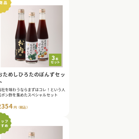
おためしひろたのぽんずセッ
ト
当社を味わうならまずはコレ！という人
気ポン酢を集めたスペシャルセット
2354
円（税込）