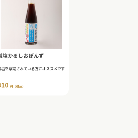
減塩かるしおぽんず
減塩を意識されている方にオススメです
810
円（税込）