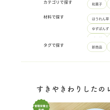
ゆ・
カテゴリで探す
和菓子
国
産
調
材料で探す
ほうれん草
味
料
ゆずぽんず
の
手
造
パン粉
り
タグで探す
新商品
ひ
かぼちゃ
ろ
た
酢
長
食
品
しらたき
にんじん
豚肉切り落
すきやきわりしたの
ピザ用チー
白ワイン