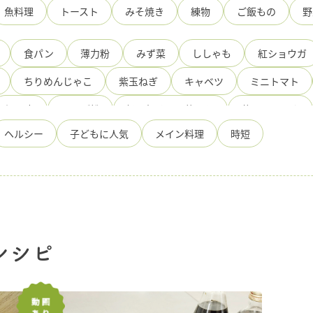
魚料理
トースト
みそ焼き
練物
ご飯もの
野
食パン
薄力粉
みず菜
ししゃも
紅ショウガ
ちりめんじゃこ
紫玉ねぎ
キャベツ
ミニトマト
絹豆腐
だんご粉
旨み極める万能だし
薄口しょうゆ
ヘルシー
子どもに人気
メイン料理
時短
トマト
たこ
ほたて
えび
あさり
ぽんず
芋
サラダ油
さつまいも
生鮭
すきやきわりした
じゃがいも
牛肉薄切り
三つ葉
手造りひろたのぽん
油揚げ
鶏むね肉
米
みりん
二刀流ゆずぽんず
とし
乾燥パセリ
オリーブ油
ぽんず・一番搾り
塩
レシピ
ズ
ベーコン
ブロッコリー
れんこん
ケッパー
みそ
ひろたの国産はちみつ入すきやきわりした
くるみ