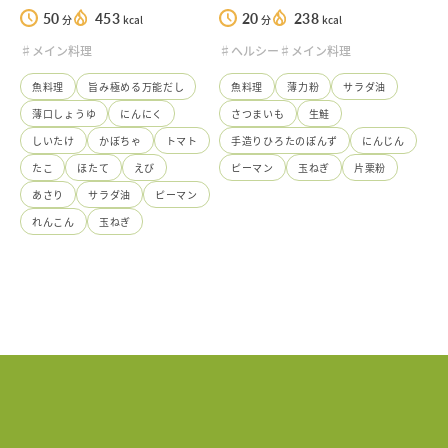
50
453
20
238
分
kcal
分
kcal
♯メイン料理
♯ヘルシー
♯メイン料理
魚料理
旨み極める万能だし
魚料理
薄力粉
サラダ油
薄口しょうゆ
にんにく
さつまいも
生鮭
しいたけ
かぼちゃ
トマト
手造りひろたのぽんず
にんじん
たこ
ほたて
えび
ピーマン
玉ねぎ
片栗粉
あさり
サラダ油
ピーマン
れんこん
玉ねぎ