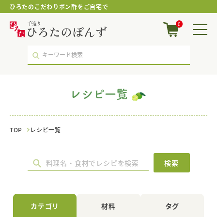
ひろたのこだわりポン酢をご自宅で
サ
0
ラ
ダ
油
｜
レ
シ
ピ
レシピ一覧
一
覧
｜
ポ
TOP
レシピ一覧
ン
酢・
鍋
つ
検索
ゆ・
国
産
調
カテゴリ
材料
タグ
味