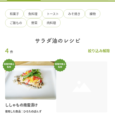
料
の
手
和菓子
魚料理
トースト
みそ焼き
練物
造
り
ご飯もの
野菜
肉料理
ひ
ろ
た
食
サラダ油のレシピ
品
4
絞り込み解除
件
ししゃもの南蛮漬け
使用した商品：ひろたのぽんず