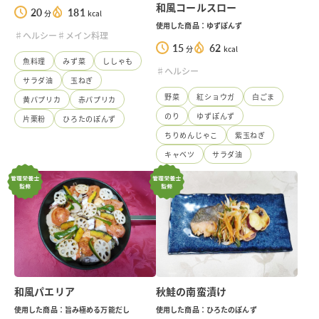
和風コールスロー
20
181
分
kcal
使用した商品：ゆずぽんず
♯ヘルシー
♯メイン料理
15
62
分
kcal
魚料理
みず菜
ししゃも
♯ヘルシー
サラダ油
玉ねぎ
野菜
紅ショウガ
白ごま
黄パプリカ
赤パプリカ
のり
ゆずぽんず
片栗粉
ひろたのぽんず
ちりめんじゃこ
紫玉ねぎ
キャベツ
サラダ油
和風パエリア
秋鮭の南蛮漬け
使用した商品：旨み極める万能だし
使用した商品：ひろたのぽんず