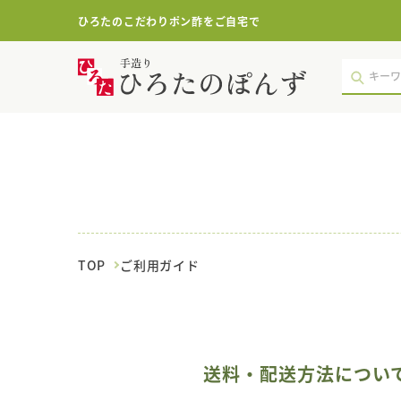
ひろたのこだわりポン酢をご自宅で
ご
利
用
ガ
イ
ド
｜
ポ
ン
酢・
鍋
つ
TOP
ご利用ガイド
ゆ・
国
産
調
味
料
送料・配送方法につい
の
手