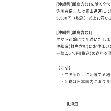
造
[沖縄県(離島含む)を除く全
り
ひ
佐川急便または福山通運にて
ろ
5,500円（税込）以上お買
た
食
品
[沖縄県(離島含む)]
ヤマト運輸にて配送いたしま
沖縄県(離島含む)にお住ま
一律2,070円(税込)の送料
【注意】
・二箇所以上に配送する場
・配送は日本国内に限りま
北海道