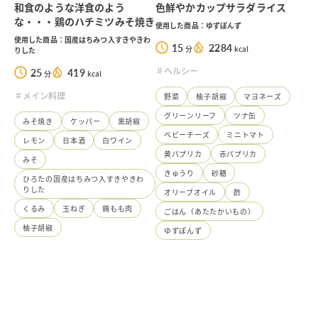
和食のような洋食のよう
色鮮やかカップサラダライス
な・・・鶏のハチミツみそ焼き
使用した商品：ゆずぽんず
使用した商品：国産はちみつ入すきやきわ
15
2284
分
kcal
りした
♯ヘルシー
25
419
分
kcal
♯メイン料理
野菜
柚子胡椒
マヨネーズ
グリーンリーフ
ツナ缶
みそ焼き
ケッパー
黒胡椒
ベビーチーズ
ミニトマト
レモン
日本酒
白ワイン
黄パプリカ
赤パプリカ
みそ
きゅうり
砂糖
ひろたの国産はちみつ入すきやきわ
りした
オリーブオイル
酢
くるみ
玉ねぎ
鶏もも肉
ごはん（あたたかいもの）
柚子胡椒
ゆずぽんず