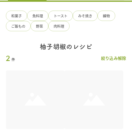
料
の
手
和菓子
魚料理
トースト
みそ焼き
練物
造
り
ご飯もの
野菜
肉料理
ひ
ろ
た
食
柚子胡椒のレシピ
品
2
絞り込み解除
件