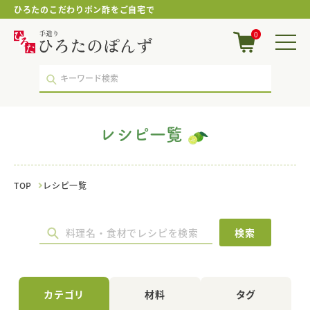
ひろたのこだわりポン酢をご自宅で
柚
0
子
胡
椒
｜
レ
シ
ピ
レシピ一覧
一
覧
｜
ポ
TOP
レシピ一覧
ン
酢・
鍋
つ
検索
ゆ・
国
産
調
カテゴリ
材料
タグ
味