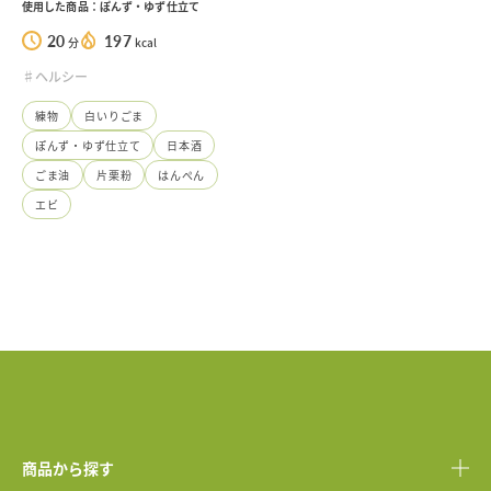
使用した商品：ぽんず・ゆず仕立て
20
197
分
kcal
♯ヘルシー
練物
白いりごま
ぽんず・ゆず仕立て
日本酒
ごま油
片栗粉
はんぺん
エビ
商品から探す