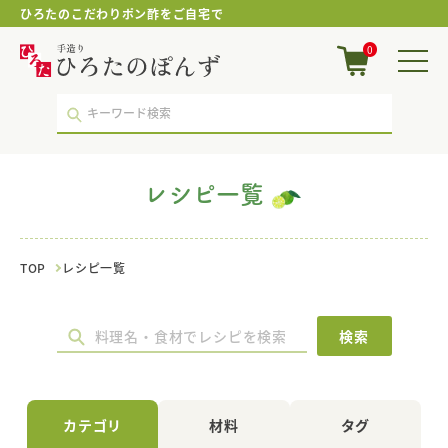
ひろたのこだわりポン酢をご自宅で
は
0
ん
ぺ
ん
｜
レ
シ
ピ
レシピ一覧
一
覧
｜
ポ
TOP
レシピ一覧
ン
酢・
鍋
つ
検索
ゆ・
国
産
調
カテゴリ
材料
タグ
味