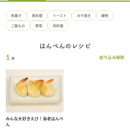
料
の
手
和菓子
魚料理
トースト
みそ焼き
練物
造
り
ご飯もの
野菜
肉料理
ひ
ろ
た
食
はんぺんのレシピ
品
1
絞り込み解除
件
みんな大好きえび！海老はんぺ
ん