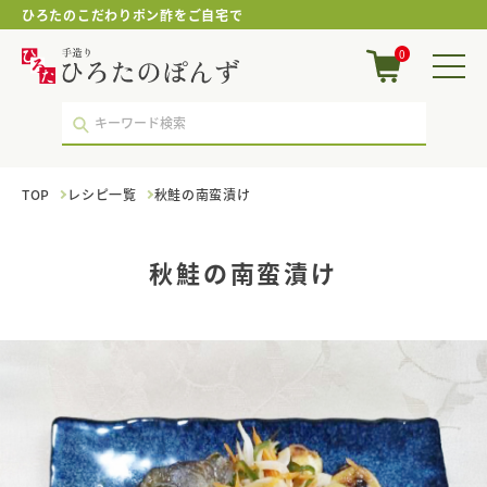
ひろたのこだわりポン酢をご自宅で
秋
0
鮭
の
南
蛮
漬
け
TOP
レシピ一覧
秋鮭の南蛮漬け
｜
ポ
ン
酢・
秋鮭の南蛮漬け
鍋
つ
ゆ・
国
産
調
味
料
の
手