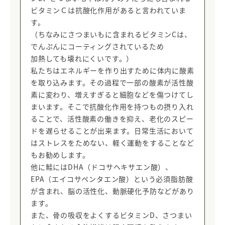
ビタミンＣは抗酸化作用があると言われていま
す。
（ちなみにさつまいもに含まれるビタミンCは、
でんぷんにコーティングされているため
加熱しても壊れにくいです。）
私たちはエネルギーを作り出すために体内に酸素
を取り込みます。その過程で一部の酸素が活性酸
素に変わり、増えすぎると細胞などを傷つけてし
まいます。そこで抗酸化作用を持つもの摂り入れ
ることで、活性酸素の働きを抑え、老化のスピー
ドを遅らせることが出来ます。日常生活において
はストレスをためない、軽く運動をすることなど
もお勧めします。
他に鮭にはDHA（ドコサヘキサエン酸）、
EPA（エイコサペンタエン酸）という必須脂肪酸
が含まれ、脳の活性化、動脈硬化予防などがあり
ます。
また、骨の吸収をよくするビタミンD、さつまい