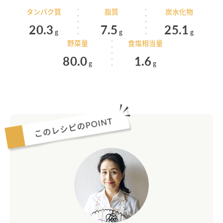
タンパク質
脂質
炭水化物
20.3
7.5
25.1
g
g
g
野菜量
食塩相当量
80.0
1.6
g
g