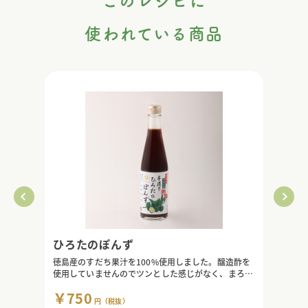
このレシピに
使われている商品
ひろたのぽんず
徳島産のすだち果汁を100%使用しました。醸造酢を
使用していませんのでツンとした感じがなく、まろや
かな酸味をお楽しみいただけます。もちろんフレーバ
￥750
ーなどを使用したり香りを人工的に加えるということ
円（税抜）