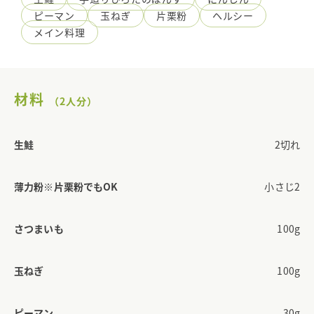
ピーマン
玉ねぎ
片栗粉
ヘルシー
メイン料理
材料
（2人分）
生鮭
2切れ
薄力粉※片栗粉でもOK
小さじ2
さつまいも
100g
玉ねぎ
100g
ピーマン
30g