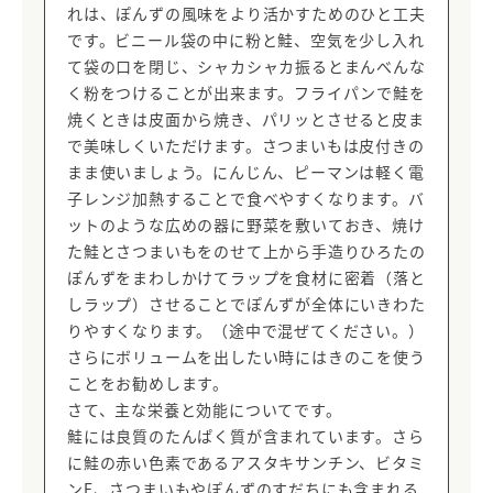
れは、ぽんずの風味をより活かすためのひと工夫
です。ビニール袋の中に粉と鮭、空気を少し入れ
て袋の口を閉じ、シャカシャカ振るとまんべんな
く粉をつけることが出来ます。フライパンで鮭を
焼くときは皮面から焼き、パリッとさせると皮ま
で美味しくいただけます。さつまいもは皮付きの
まま使いましょう。にんじん、ピーマンは軽く電
子レンジ加熱することで食べやすくなります。バ
ットのような広めの器に野菜を敷いておき、焼け
た鮭とさつまいもをのせて上から手造りひろたの
ぽんずをまわしかけてラップを食材に密着（落と
しラップ）させることでぽんずが全体にいきわた
りやすくなります。（途中で混ぜてください。）
さらにボリュームを出したい時にはきのこを使う
ことをお勧めします。
さて、主な栄養と効能についてです。
鮭には良質のたんぱく質が含まれています。さら
に鮭の赤い色素であるアスタキサンチン、ビタミ
ンE、さつまいもやぽんずのすだちにも含まれる