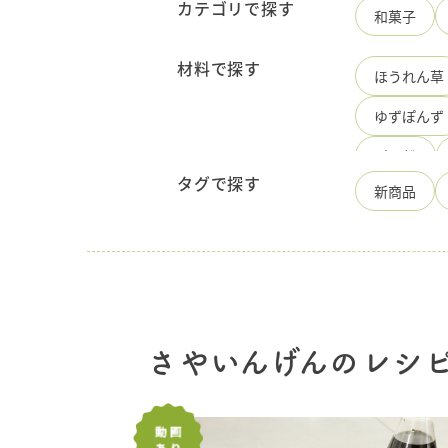
産
カテゴリで探す
和菓子
調
味
料
材料で探す
ほうれん草
の
手
ゆずぽんず
造
り
ひ
パン粉
ろ
タグで探す
新商品
た
かぼちゃ
食
品
酢
長
しらたき
にんじん
豚肉切り落
さやいんげんのレシ
ピザ用チー
白ワイン