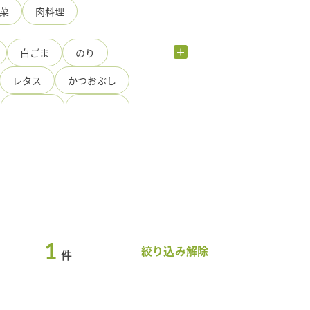
菜
肉料理
白ごま
のり
レタス
かつおぶし
にんにく
しいたけ
一番搾り
クコの実
砂糖
ごま湯
さやいんげん
ず
しめじ
ごぼう
しいたけ
ピーマン
1
マヨネーズ
絞り込み解除
件
黒胡椒
レモン
日本酒
玉ねぎ
鶏もも肉