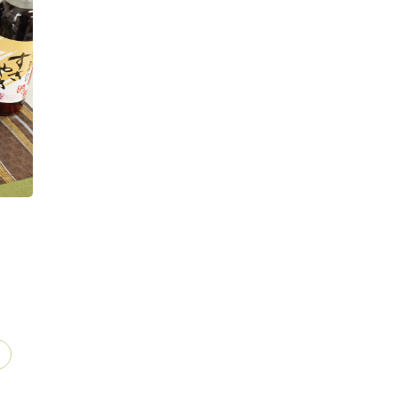
マヨネーズ
グリーンリーフ
ツナ缶
ベビーチーズ
きゅうり
砂糖
オリーブオイル
酢
ごはん（
ず仕立て
日本酒
ごま油
片栗粉
はんぺん
エ
んず
ミックスナッツ
しょうが
ハム
デコポン
オリーブオイル
塩・こしょう
ピザ用チーズ
餃子
ず
しょうが
にんにく
小松菜
卵
大根