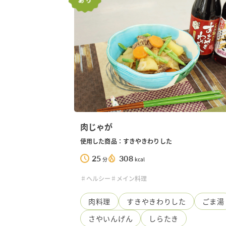
柚子胡椒
赤パプリカ
ぽんず・ゆ
ひろたのぽ
ゆずぽんず
お肉のぽん
肉じゃが
使用した商品：すきやきわりした
25
308
分
kcal
♯ヘルシー
♯メイン料理
肉料理
すきやきわりした
ごま湯
さやいんげん
しらたき