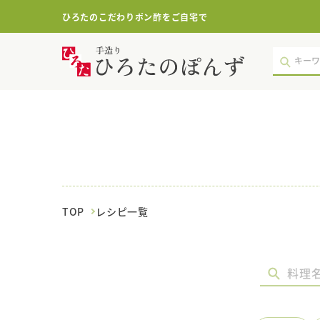
ひろたのこだわりポン酢をご自宅で
さ
や
い
ん
げ
ん
｜
レ
シ
ピ
一
覧
TOP
レシピ一覧
｜
ポ
ン
酢・
鍋
つ
ゆ・
国