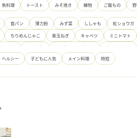
魚料理
トースト
みそ焼き
練物
ご飯もの
野
食パン
薄力粉
みず菜
ししゃも
紅ショウガ
ちりめんじゃこ
紫玉ねぎ
キャベツ
ミニトマト
絹豆腐
だんご粉
旨み極める万能だし
薄口しょうゆ
ヘルシー
子どもに人気
メイン料理
時短
トマト
たこ
ほたて
えび
あさり
ぽんず
芋
サラダ油
さつまいも
生鮭
すきやきわりした
じゃがいも
牛肉薄切り
三つ葉
手造りひろたのぽん
油揚げ
鶏むね肉
米
みりん
二刀流ゆずぽんず
とし
乾燥パセリ
オリーブ油
ぽんず・一番搾り
塩
ピ
ズ
ベーコン
ブロッコリー
れんこん
ケッパー
みそ
ひろたの国産はちみつ入すきやきわりした
くるみ