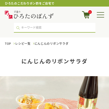
ひろたのこだわりポン酢をご自宅で
に
0
ん
じ
ん
の
リ
ボ
TOP
レシピ一覧
にんじんのリボンサラダ
ン
サ
ラ
ダ
にんじんのリボンサラダ
｜
ポ
ン
酢・
鍋
つ
ゆ・
国
産
調