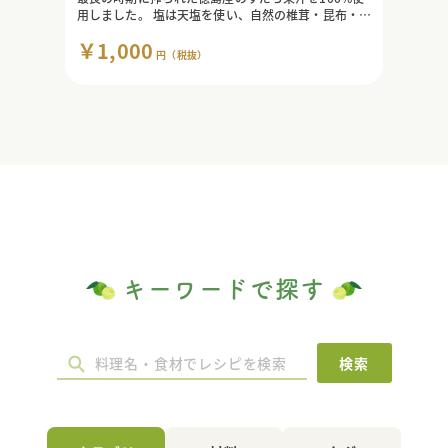
用しました。 塩は天塩を使い、自然の椎茸・昆布・鰹
節から丹念にだしをとり、丸大豆醤油で仕上げまし
￥1,000
た。 最高級のぽんずです。 弊社のぽんずが生まれた
円（税抜）
きっかけ・・・それはふぐをより一層、美味しく食し
たかったから。 ふぐの味を生かすも殺すも『ぽんず』
しだい。 それを極めていくと、このぽんずになりまし
た。 ふぐを食べられるときにはぜひお試しください。
※商品パッケージや仕様は予告なく変更になる場合が
ございます。
キーワードで探す
検索