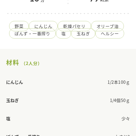
野菜
にんじん
乾燥パセリ
オリーブ油
ぽんず・一番搾り
塩
玉ねぎ
ヘルシー
材料
（2人分）
にんじん
1/2本100ｇ
玉ねぎ
1/4個50ｇ
塩
少々