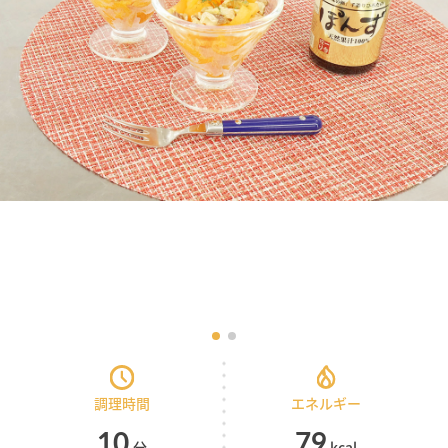
味
料
の
手
造
り
ひ
ろ
た
食
品
調理時間
エネルギー
10
79
分
kcal