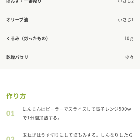
ぽんず・一番搾り
小さじ2
オリーブ油
小さじ1
くるみ（炒ったもの）
10ｇ
乾燥パセリ
少々
作り方
にんじんはピーラーでスライスして電子レンジ500ｗ
01
で1分間加熱する。
玉ねぎはうす切りにして塩もみする。しんなりしたら
02