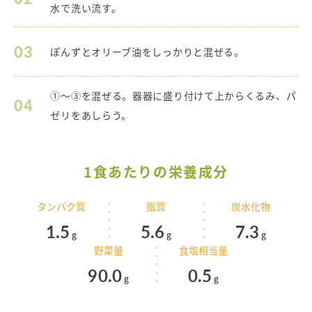
水で洗い流す。
03
ぽんずとオリーブ油をしっかりと混ぜる。
①～③を混ぜる。器器に盛り付けて上からくるみ、パ
04
ゼリをあしらう。
1食あたりの栄養成分
タンパク質
脂質
炭水化物
1.5
5.6
7.3
g
g
g
野菜量
食塩相当量
90.0
0.5
g
g