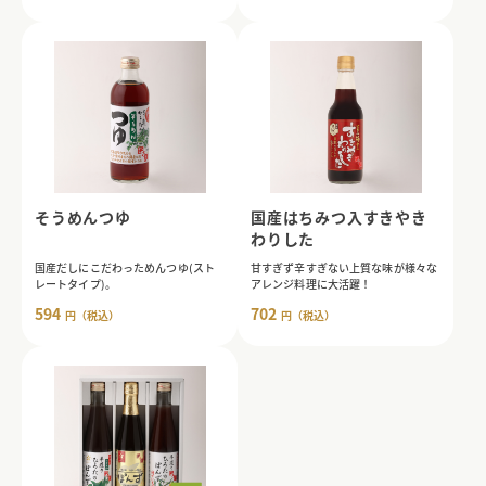
そうめんつゆ
国産はちみつ入すきやき
わりした
国産だしにこだわっためんつゆ(スト
甘すぎず辛すぎない上質な味が様々な
レートタイプ)。
アレンジ料理に大活躍！
594
702
円（税込）
円（税込）