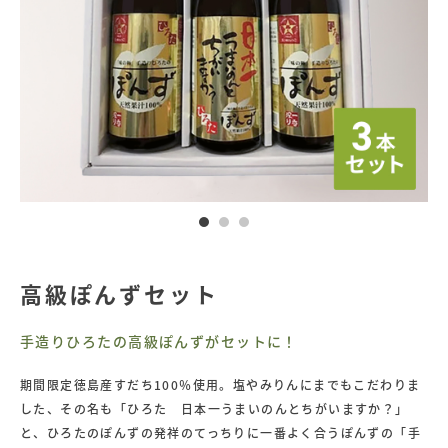
手
造
り
ひ
ろ
た
食
品
高級ぽんずセット
手造りひろたの高級ぽんずがセットに！
期間限定徳島産すだち100％使用。塩やみりんにまでもこだわりま
した、その名も「ひろた 日本一うまいのんとちがいますか？」
と、ひろたのぽんずの発祥のてっちりに一番よく合うぽんずの「手