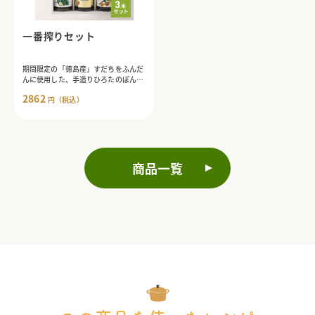
一番搾りセット
期間限定の「徳島産」すだちをふんだ
んに使用した、手造りひろたのぽん
ず・一番搾り入りのこだわりギフトセ
2862
円（税込）
ット。
商品一覧