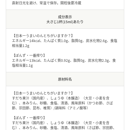
直射日光を避け、常温で保存。開栓後要冷蔵
成分表示
大さじ1杯(15ml)あたり
【日本一うまいのんとちがいますか？】
エネルギー14kcal、たんぱく質1.0g、脂質0g、炭水化物2.6g、食塩
相当量1.2g
【ぽんず・一番搾り】
エネルギー13kcal、たんぱく質0.92g、脂質0g、炭水化物2.3g、食
塩相当量1.1g
原材料名
【日本一うまいのんとちがいますか？】
すだち果汁（国内産）、しょうゆ（本醸造）（大豆・小麦を含
む）、本みりん、砂糖、食塩、清酒、風味原料（かつお節、さば
節、宗田節、昆布、椎茸）/調味料（アミノ酸等）
【ぽんず・一番搾り】
すだち果汁（国内産）、しょうゆ（本醸造）（大豆・小麦を含
む）、本みりん、砂糖、食塩、清酒、風味原料（さば節、宗田節、