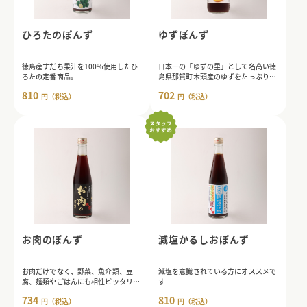
ひろたのぽんず
ゆずぽんず
徳島産すだち果汁を100%使用したひ
日本一の「ゆずの里」として名高い徳
ろたの定番商品。
島県那賀町木頭産のゆずをたっぷり使
用したこだわりぽんず。
810
702
円（税込）
円（税込）
お肉のぽんず
減塩かるしおぽんず
お肉だけでなく、野菜、魚介類、豆
減塩を意識されている方にオススメで
腐、麺類やごはんにも相性ピッタリ。
す
酸味は、穏やかです。
734
810
円（税込）
円（税込）