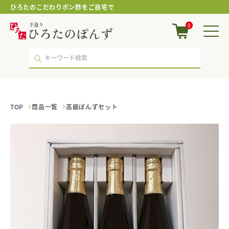
ひろたのこだわりポン酢をご自宅で
高
0
級
ぽ
ん
ず
セ
ッ
ト
｜
TOP
商品一覧
高級ぽんずセット
ポ
ン
酢・
鍋
つ
ゆ・
国
産
調
味
料
の