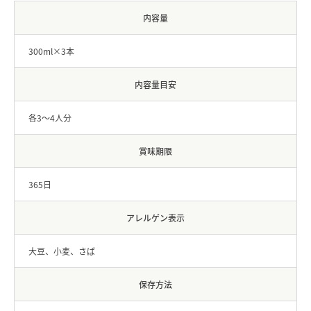
内容量
300ml×3本
内容量目安
各3〜4人分
賞味期限
365日
アレルゲン表示
大豆、小麦、さば
保存方法