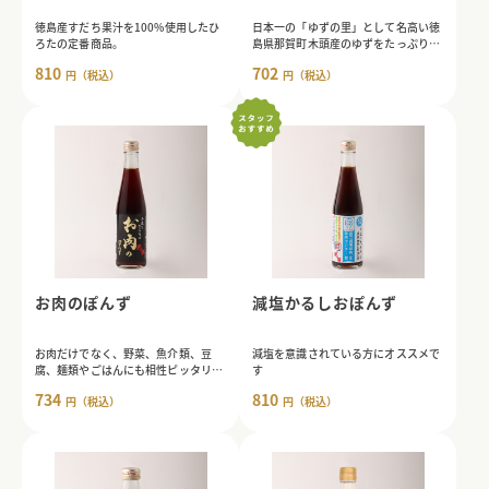
徳島産すだち果汁を100%使用したひ
日本一の「ゆずの里」として名高い徳
ろたの定番商品。
島県那賀町木頭産のゆずをたっぷり使
用したこだわりぽんず。
810
702
円（税込）
円（税込）
お肉のぽんず
減塩かるしおぽんず
お肉だけでなく、野菜、魚介類、豆
減塩を意識されている方にオススメで
腐、麺類やごはんにも相性ピッタリ。
す
酸味は、穏やかです。
734
810
円（税込）
円（税込）