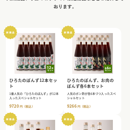
ろ
おります。
た
食
品
ひろたのぽんず12本セッ
ひろたのぽんず、お肉の
ト
ぽんず各6本セット
1番人気の「ひろたのぽんず」が12本
人気のポン酢が各6本づつ入ったスペ
入ったスペシャルセット
シャルセット
9720
9266
円（税込）
円（税込）