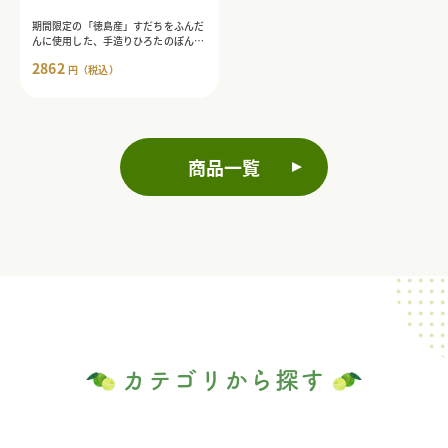
期間限定の「徳島産」すだちをふんだ
んに使用した、手造りひろたのぽん
ず・一番搾り入りのこだわりギフトセ
2862
円（税込）
ット。
商品一覧
カテゴリから探す