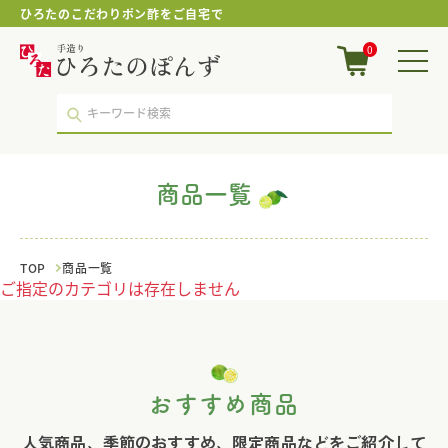
ひろたのこだわりポン酢をご自宅で
商
0
品
一
覧
｜
ポ
ン
酢・
商品一覧
鍋
つ
ゆ・
国
TOP
商品一覧
産
ご指定のカテゴリは存在しません
調
味
料
の
手
造
おすすめ商品
り
ひ
人気商品、季節のおすすめ、限定商品などをご紹介して