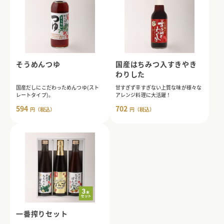
そうめんつゆ
国産はちみつ入すきやき
わりした
国産だしにこだわっためんつゆ(スト
甘すぎず辛すぎない上質な味が様々な
レートタイプ)。
アレンジ料理に大活躍！
594
702
円（税込）
円（税込）
一番搾りセット