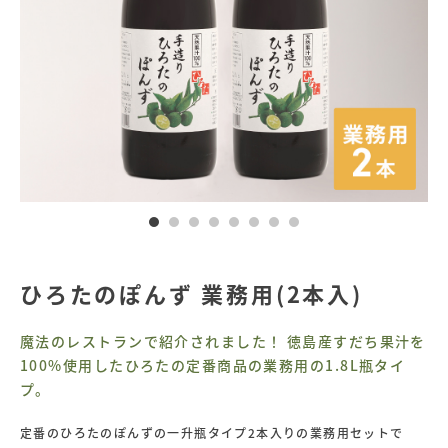
産
調
味
料
の
手
造
り
ひ
ろ
た
食
品
ひろたのぽんず 業務用(2本入)
魔法のレストランで紹介されました！ 徳島産すだち果汁を
100%使用したひろたの定番商品の業務用の1.8L瓶タイ
プ。
定番のひろたのぽんずの一升瓶タイプ2本入りの業務用セットで