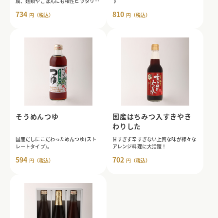
腐、麺類やごはんにも相性ピッタリ。
す
酸味は、穏やかです。
734
810
円（税込）
円（税込）
そうめんつゆ
国産はちみつ入すきやき
わりした
国産だしにこだわっためんつゆ(スト
甘すぎず辛すぎない上質な味が様々な
レートタイプ)。
アレンジ料理に大活躍！
594
702
円（税込）
円（税込）