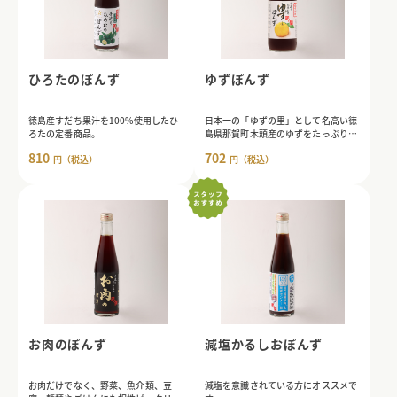
ひろたのぽんず
ゆずぽんず
徳島産すだち果汁を100%使用したひ
日本一の「ゆずの里」として名高い徳
ろたの定番商品。
島県那賀町木頭産のゆずをたっぷり使
用したこだわりぽんず。
810
702
円（税込）
円（税込）
お肉のぽんず
減塩かるしおぽんず
お肉だけでなく、野菜、魚介類、豆
減塩を意識されている方にオススメで