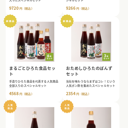
入ったスペシャルセット
シャルセット
9720
9266
円（税込）
円（税込）
まるごとひろた食品セッ
おためしひろたのぽんず
ト
セット
手造りひろた食品を代表する人気商品
当社を味わうならまずはコレ！という
全部入りのスペシャルセット
人気ポン酢を集めたスペシャルセット
4568
2354
円（税込）
円（税込）