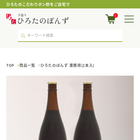
ひろたのこだわりポン酢をご自宅で
ひ
0
ろ
た
の
ぽ
ん
ず
業
務
TOP
商品一覧
ひろたのぽんず 業務用(2本入)
用
(2
本
入)
｜
ポ
ン
酢・
鍋
つ
ゆ・
国