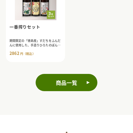
一番搾りセット
期間限定の「徳島産」すだちをふんだ
んに使用した、手造りひろたのぽん
ず・一番搾り入りのこだわりギフトセ
2862
円（税込）
ット。
商品一覧