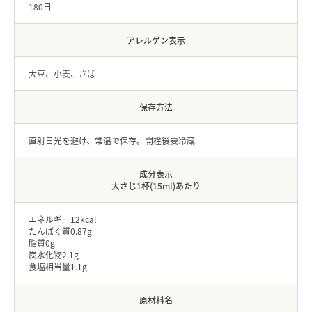
180日
アレルゲン表示
大豆、小麦、さば
保存方法
直射日光を避け、常温で保存。開栓後要冷蔵
成分表示
大さじ1杯(15ml)あたり
エネルギー12kcal
たんぱく質0.87g
脂質0g
炭水化物2.1g
食塩相当量1.1g
原材料名