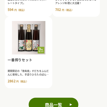
レートタイプ)。
アレンジ料理に大活躍！
594
702
円（税込）
円（税込）
一番搾りセット
期間限定の「徳島産」すだちをふんだ
んに使用した、手造りひろたのぽん
ず・一番搾り入りのこだわりギフトセ
2862
円（税込）
ット。
商品一覧