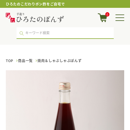
ひろたのこだわりポン酢をご自宅で
焼
0
肉
＆
し
ゃ
ぶ
し
ゃ
ぶ
TOP
商品一覧
焼肉＆しゃぶしゃぶぽんず
ぽ
ん
ず
｜
ポ
ン
酢・
鍋
つ
ゆ・
国
産