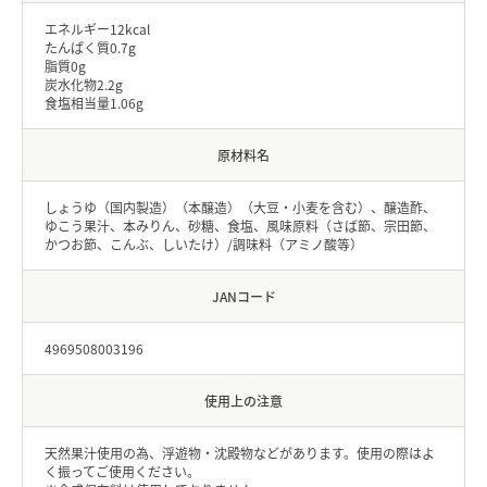
エネルギー12kcal
たんぱく質0.7g
脂質0g
炭水化物2.2g
食塩相当量1.06g
原材料名
しょうゆ（国内製造）（本醸造）（大豆・小麦を含む）、醸造酢、
ゆこう果汁、本みりん、砂糖、食塩、風味原料（さば節、宗田節、
かつお節、こんぶ、しいたけ）/調味料（アミノ酸等）
JANコード
4969508003196
使用上の注意
天然果汁使用の為、浮遊物・沈殿物などがあります。使用の際はよ
く振ってご使用ください。