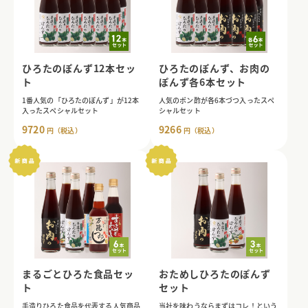
ひろたのぽんず12本セッ
ひろたのぽんず、お肉の
ト
ぽんず各6本セット
1番人気の「ひろたのぽんず」が12本
人気のポン酢が各6本づつ入ったスペ
入ったスペシャルセット
シャルセット
9720
9266
円（税込）
円（税込）
まるごとひろた食品セッ
おためしひろたのぽんず
ト
セット
手造りひろた食品を代表する人気商品
当社を味わうならまずはコレ！という