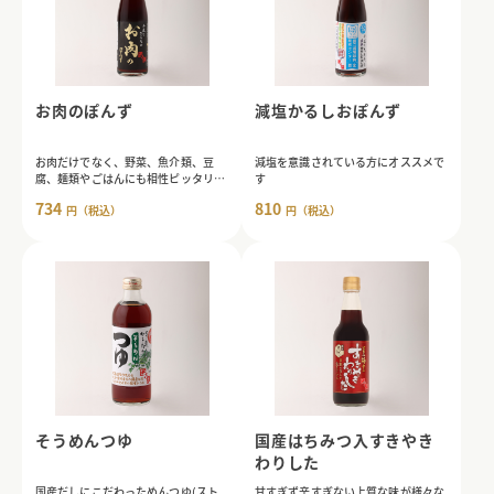
お肉のぽんず
減塩かるしおぽんず
お肉だけでなく、野菜、魚介類、豆
減塩を意識されている方にオススメで
腐、麺類やごはんにも相性ピッタリ。
す
酸味は、穏やかです。
734
810
円（税込）
円（税込）
そうめんつゆ
国産はちみつ入すきやき
わりした
国産だしにこだわっためんつゆ(スト
甘すぎず辛すぎない上質な味が様々な