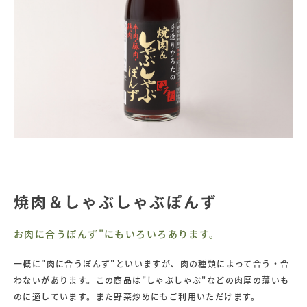
調
味
料
の
手
造
り
ひ
ろ
た
食
品
焼肉＆しゃぶしゃぶぽんず
お肉に合うぽんず"にもいろいろあります。
一概に"肉に合うぽんず"といいますが、肉の種類によって合う・合
わないがあります。この商品は"しゃぶしゃぶ"などの肉厚の薄いも
のに適しています。また野菜炒めにもご利用いただけます。