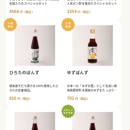
全部入りのスペシャルセット
人気ポン酢を集めたスペシャルセット
4568
2354
円（税込）
円（税込）
ひろたのぽんず
ゆずぽんず
徳島産すだち果汁を100%使用したひ
日本一の「ゆずの里」として名高い徳
ろたの定番商品。
島県那賀町木頭産のゆずをたっぷり使
用したこだわりぽんず。
810
702
円（税込）
円（税込）