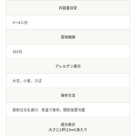
内容量目安
3〜4人分
賞味期限
365日
アレルゲン表示
大豆、小麦、さば
保存方法
直射日光を避け、常温で保存。開栓後要冷蔵
成分表示
大さじ1杯(15ml)あたり